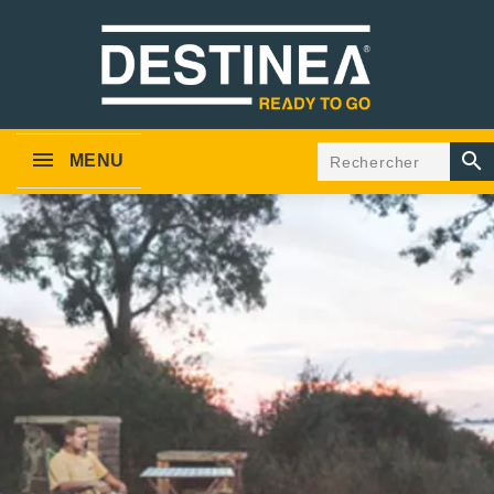

MENU