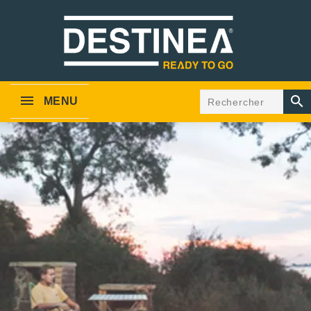

MENU