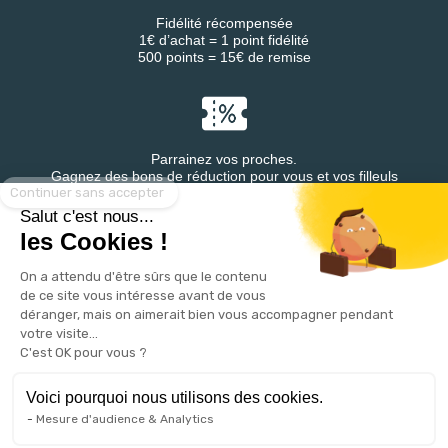
Fidélité récompensée
1€ d’achat = 1 point fidélité
500 points = 15€ de remise
Parrainez vos proches.
Continuer sans accepter
Gagnez des bons de réduction pour vous et vos filleuls
Salut c'est nous...
les Cookies !
On a attendu d'être sûrs que le contenu
Retrouvez DESTINEA® sur
de ce site vous intéresse avant de vous
déranger, mais on aimerait bien vous accompagner pendant
votre visite...
C'est OK pour vous ?
Voici pourquoi nous utilisons des cookies.
Mesure d'audience & Analytics