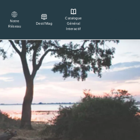
Catalogue

Connexion
Notre
Général
Desti'Mag
Réseau
Interactif