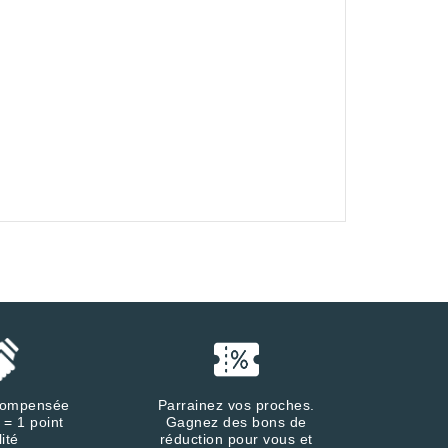
écompensée
Parrainez vos proches.
 = 1 point
Gagnez des bons de
lité
réduction pour vous et