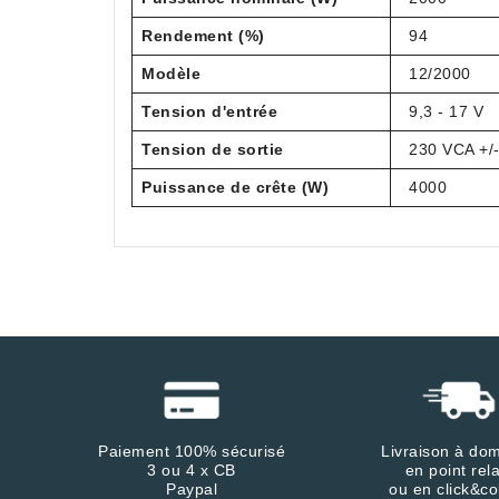
Rendement (%)
94
Modèle
12/2000
Tension d'entrée
9,3 - 17 V
Tension de sortie
230 VCA +/
Puissance de crête (W)
4000
Paiement 100% sécurisé
Livraison à dom
3 ou 4 x CB
en point rela
Paypal
ou en click&co