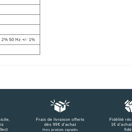
- 2% 50 Hz +/- 1%
icile,
Frais de livraison offerts
Fidélité r
is
dès 99€ d’achat
1€ d’achat
llect
fidé
Hors produits signalés