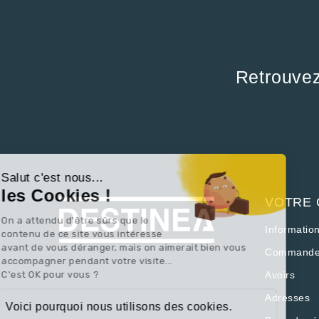
Retrouve
Continuer sans accepter
Salut c'est nous...
les Cookies !
VOTRE
On a attendu d'être sûrs que le
Informatio
contenu de ce site vous intéresse
avant de vous déranger, mais on aimerait bien vous
Commande
accompagner pendant votre visite...
C'est OK pour vous ?
Avoirs
Adresses
Voici pourquoi nous utilisons des cookies.