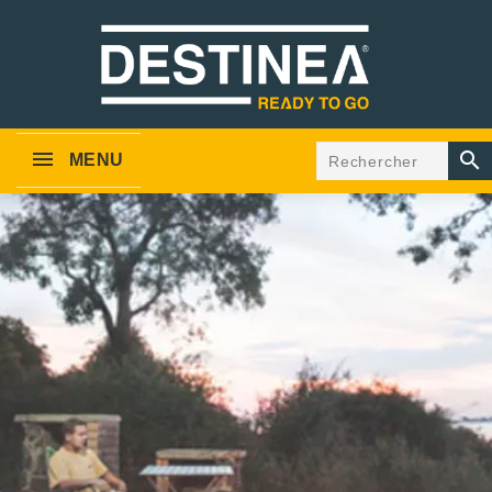

MENU