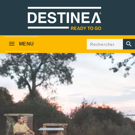

MENU