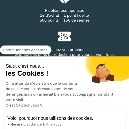
Fidélité récompensée
1€ d’achat = 1 point fidélité
500 points = 15€ de remise
Parrainez vos proches.
Continuer sans accepter
Gagnez des bons de réduction pour vous et vos filleuls
Salut c'est nous...
les Cookies !
On a attendu d'être sûrs que le contenu
Retrouvez DESTINEA® sur
de ce site vous intéresse avant de vous
déranger, mais on aimerait bien vous accompagner pendant
votre visite...
C'est OK pour vous ?
Voici pourquoi nous utilisons des cookies.
Mesure d'audience & Analytics