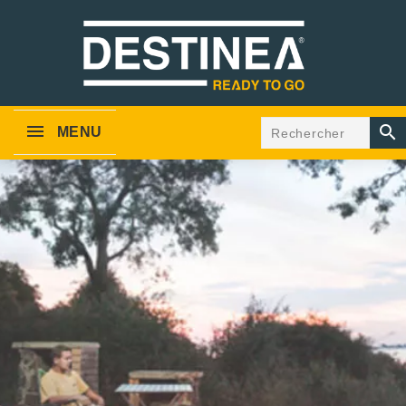

MENU