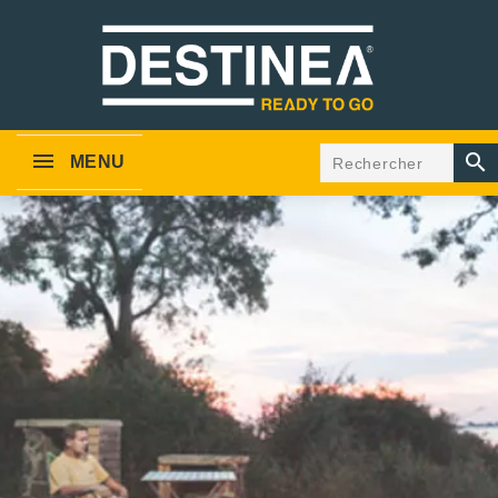

MENU