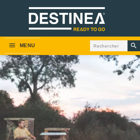

MENU