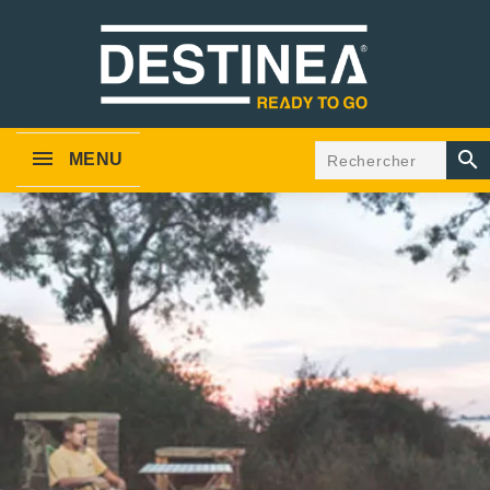

MENU