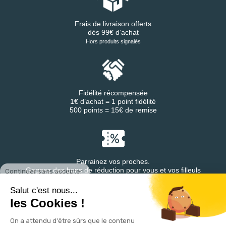
Frais de livraison offerts
dès 99€ d’achat
Hors produits signalés
Fidélité récompensée
1€ d’achat = 1 point fidélité
500 points = 15€ de remise
Parrainez vos proches.
Continuer sans accepter
Gagnez des bons de réduction pour vous et vos filleuls
Salut c'est nous...
les Cookies !
On a attendu d'être sûrs que le contenu
Retrouvez DESTINEA® sur