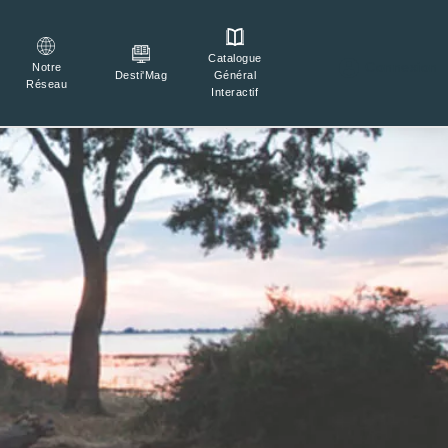
Catalogue

Connexion
Notre
Général
Desti'Mag
Réseau
Interactif