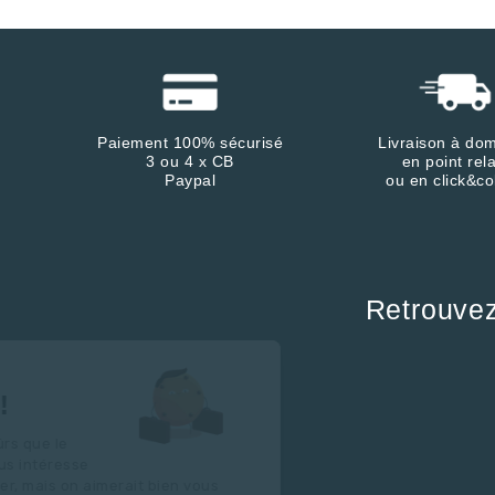
Paiement 100% sécurisé
Livraison à dom
3 ou 4 x CB
en point rela
Paypal
ou en click&co
Retrouve
Continuer sans accepter
Salut c'est nous...
les Cookies !
On a attendu d'être sûrs que le
contenu de ce site vous intéresse
avant de vous déranger, mais on aimerait bien vous