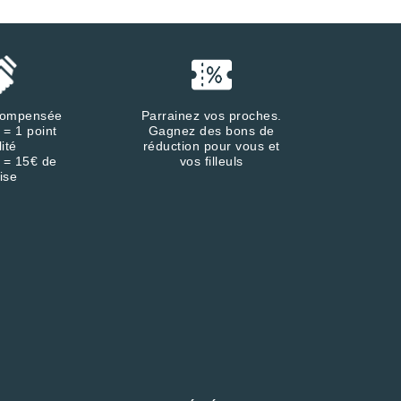
écompensée
Parrainez vos proches.
 = 1 point
Gagnez des bons de
lité
réduction pour vous et
 = 15€ de
vos filleuls
ise