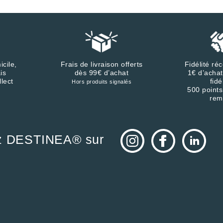
icile,
Frais de livraison offerts
Fidélité r
is
dès 99€ d’achat
1€ d’achat
llect
fidé
Hors produits signalés
500 points
rem
z DESTINEA® sur