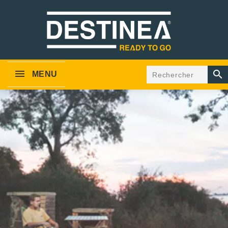

MENU