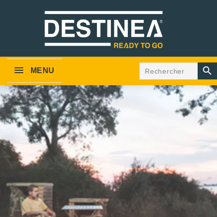

MENU