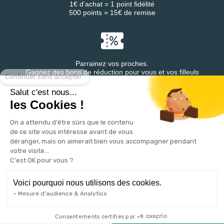
1€ d’achat = 1 point fidélité
500 points = 15€ de remise
Parrainez vos proches.
Continuer sans accepter
Gagnez des bons de réduction pour vous et vos filleuls
Salut c'est nous...
les Cookies !
On a attendu d'être sûrs que le contenu
Retrouvez DESTINEA® sur
de ce site vous intéresse avant de vous
déranger, mais on aimerait bien vous accompagner pendant
votre visite...
C'est OK pour vous ?
Voici pourquoi nous utilisons des cookies.
Mesure d'audience & Analytics
VOTRE COMPTE

Consentements certifiés par