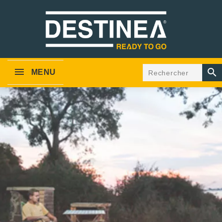

MENU