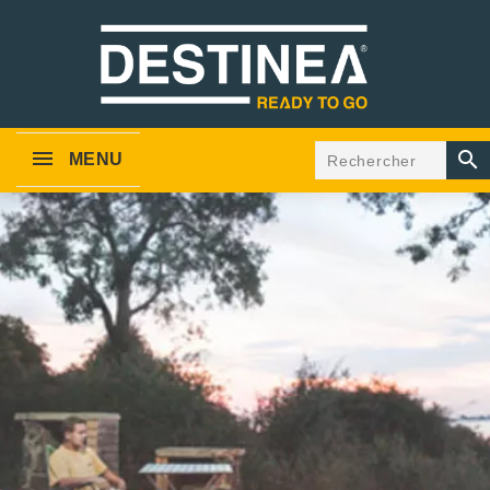

MENU