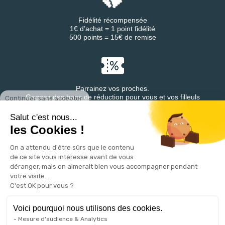
Fidélité récompensée
1€ d’achat = 1 point fidélité
500 points = 15€ de remise
Parrainez vos proches.
Continuer sans accepter
Gagnez des bons de réduction pour vous et vos filleuls
Salut c'est nous...
les Cookies !
On a attendu d'être sûrs que le contenu
Retrouvez DESTINEA® sur
de ce site vous intéresse avant de vous
déranger, mais on aimerait bien vous accompagner pendant
votre visite...
C'est OK pour vous ?
Voici pourquoi nous utilisons des cookies.
Mesure d'audience & Analytics