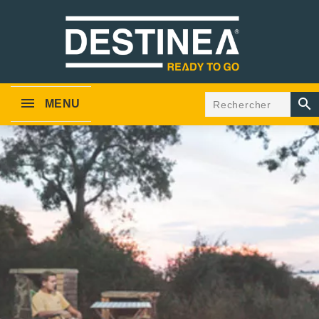

MENU