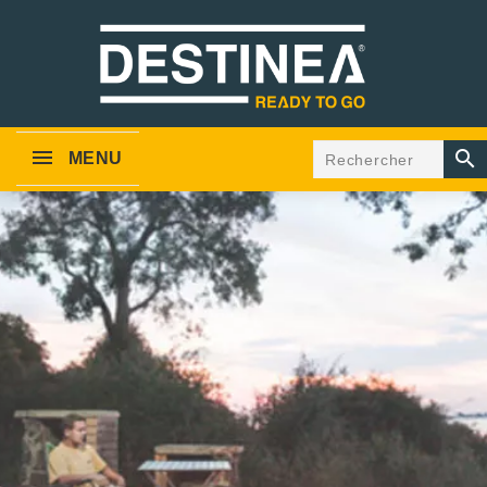

MENU