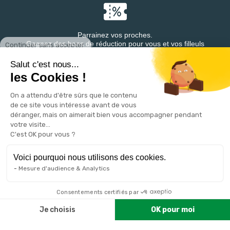
Parrainez vos proches.
Continuer sans accepter
Gagnez des bons de réduction pour vous et vos filleuls
Salut c'est nous...
les Cookies !
On a attendu d'être sûrs que le contenu
Retrouvez DESTINEA® sur
de ce site vous intéresse avant de vous
déranger, mais on aimerait bien vous accompagner pendant
votre visite...
C'est OK pour vous ?
Voici pourquoi nous utilisons des cookies.
Mesure d'audience & Analytics
VOTRE COMPTE

Consentements certifiés par
Je choisis
OK pour moi
PRODUITS

Plateforme de Gestion du Consentement : Personnalisez vos 
Axeptio consent