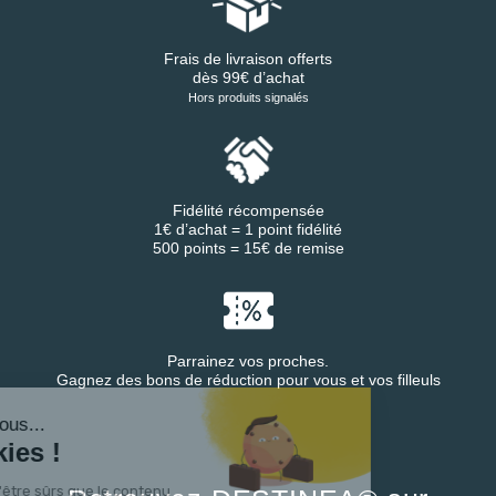
Frais de livraison offerts
dès 99€ d’achat
Hors produits signalés
Fidélité récompensée
1€ d’achat = 1 point fidélité
500 points = 15€ de remise
Parrainez vos proches.
Gagnez des bons de réduction pour vous et vos filleuls
ut c'est nous...
s Cookies !
 attendu d'être sûrs que le contenu