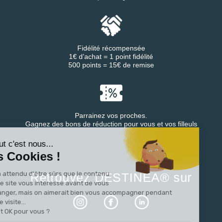
Fidélité récompensée
1€ d’achat = 1 point fidélité
500 points = 15€ de remise
Parrainez vos proches.
Continuer sans accepter
Gagnez des bons de réduction pour vous et vos filleuls
Salut c'est nous...
les Cookies !
On a attendu d'être sûrs que le contenu
Retrouvez DESTINEA® sur
de ce site vous intéresse avant de vous
déranger, mais on aimerait bien vous accompagner pendant
votre visite...
C'est OK pour vous ?