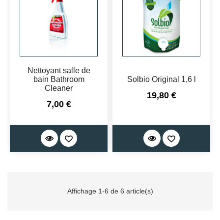
Nettoyant salle de
bain Bathroom
Solbio Original 1,6 l
Cleaner
Prix
19,80 €
Prix
7,00 €
Affichage 1-6 de 6 article(s)