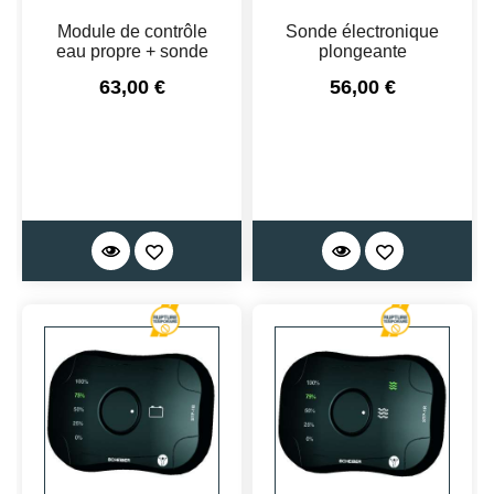
Module de contrôle
Sonde électronique
eau propre + sonde
plongeante
Prix
Prix
63,00 €
56,00 €