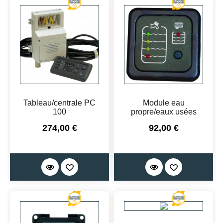
Tableau/centrale PC
Module eau
100
propre/eaux usées
Prix
Prix
274,00 €
92,00 €