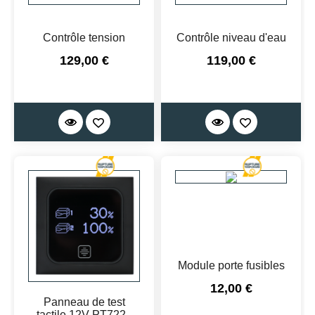
Contrôle tension
Contrôle niveau d'eau
Prix
Prix
129,00 €
119,00 €
Module porte fusibles
Prix
12,00 €
Panneau de test
tactile 12V PT722 -