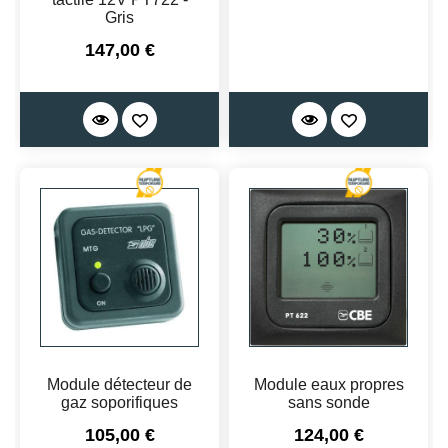
Gris
Prix
147,00 €
Module détecteur de
Module eaux propres
gaz soporifiques
sans sonde
Prix
Prix
105,00 €
124,00 €