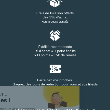
Frais de livraison offerts
dès 99€ d’achat
Hors produits signalés
Fidélité récompensée
1€ d’achat = 1 point fidélité
500 points = 15€ de remise
Parrainez vos proches.
Gagnez des bons de réduction pour vous et vos filleuls
t c'est nous...
 Cookies !
attendu d'être sûrs que le contenu