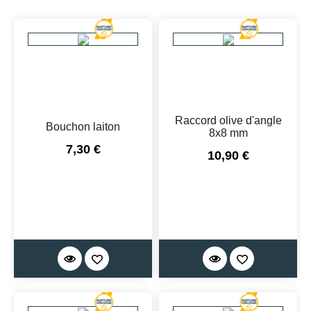
Raccord olive d'angle
Bouchon laiton
8x8 mm
Prix
7,30 €
Prix
10,90 €