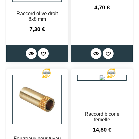
Prix
4,70 €
Raccord olive droit
8x8 mm
Prix
7,30 €
Raccord bicône
femelle
Prix
14,80 €
Fourreaux pour tuyau