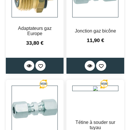
Adaptateurs gaz
Jonction gaz bicône
Europe
Prix
11,90 €
Prix
33,80 €
Tétine à souder sur
tuyau