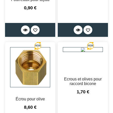
Prix
0,90 €
Ecrous et olives pour
raccord bicone
Prix
1,70 €
Écrou pour olive
Prix
8,60 €