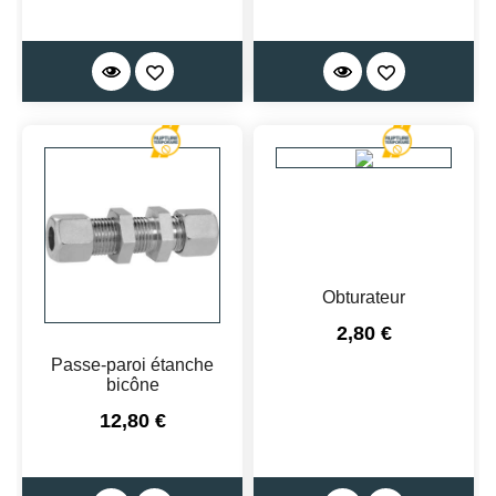
Obturateur
Prix
2,80 €
Passe-paroi étanche
bicône
Prix
12,80 €