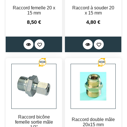
Raccord femelle 20 x
Raccord à souder 20
15 mm
x 15 mm
Prix
Prix
8,50 €
4,80 €
Raccord bicône
Raccord double mâle
femelle sortie mâle
20x15 mm