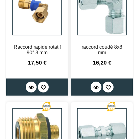
Raccord rapide rotatif
raccord coudé 8x8
90° 8 mm
mm
Prix
Prix
17,50 €
16,20 €