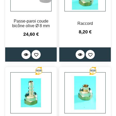
Passe-paroi coude
Raccord
bicône olive Ø 8 mm
Prix
8,20 €
Prix
24,60 €