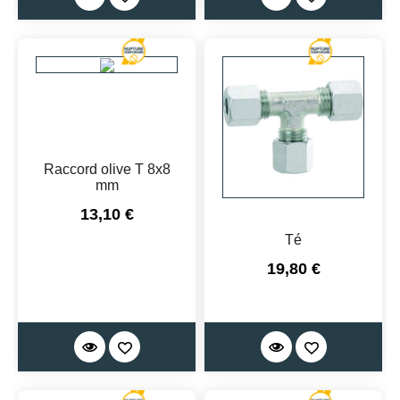
Raccord olive T 8x8
mm
Prix
13,10 €
Té
Prix
19,80 €