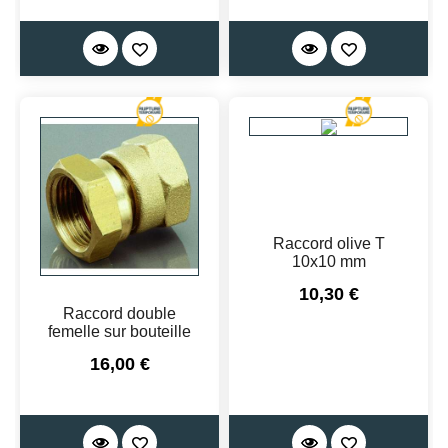
Raccord olive T
10x10 mm
Prix
10,30 €
Raccord double
femelle sur bouteille
Prix
16,00 €