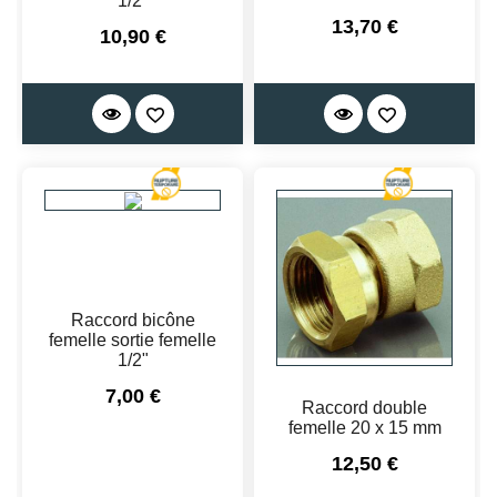
1/2"
Prix
13,70 €
Prix
10,90 €
Raccord bicône
femelle sortie femelle
1/2"
Prix
7,00 €
Raccord double
femelle 20 x 15 mm
Prix
12,50 €