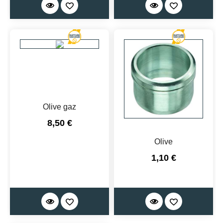
Olive gaz
Prix
8,50 €
Olive
Prix
1,10 €