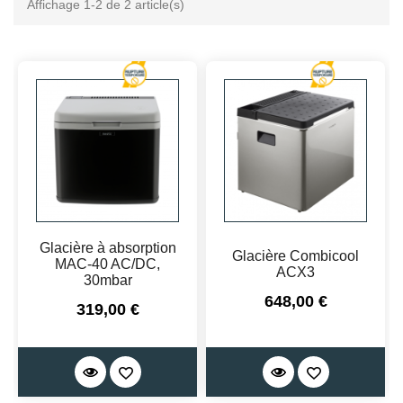
Affichage 1-2 de 2 article(s)
Glacière à absorption
Glacière Combicool
MAC-40 AC/DC,
ACX3
30mbar
Prix
648,00 €
Prix
319,00 €