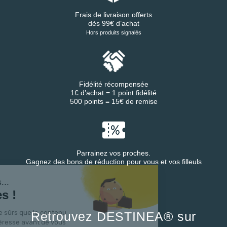
Frais de livraison offerts
dès 99€ d’achat
Hors produits signalés
Fidélité récompensée
1€ d’achat = 1 point fidélité
500 points = 15€ de remise
Parrainez vos proches.
Gagnez des bons de réduction pour vous et vos filleuls
'est nous...
Cookies !
endu d'être sûrs que le contenu
Retrouvez DESTINEA® sur
te vous intéresse avant de vous