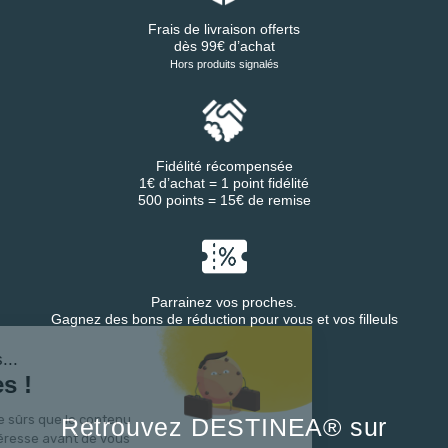
Frais de livraison offerts
dès 99€ d’achat
Hors produits signalés
Fidélité récompensée
1€ d’achat = 1 point fidélité
500 points = 15€ de remise
Parrainez vos proches.
Gagnez des bons de réduction pour vous et vos filleuls
'est nous...
Cookies !
endu d'être sûrs que le contenu
Retrouvez DESTINEA® sur
te vous intéresse avant de vous