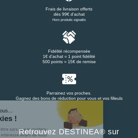
Frais de livraison offerts
dès 99€ d’achat
Hors produits signalés
Fidélité récompensée
1€ d’achat = 1 point fidélité
500 points = 15€ de remise
Parrainez vos proches.
Gagnez des bons de réduction pour vous et vos filleuls
ut c'est nous...
s Cookies !
 attendu d'être sûrs que le contenu
Retrouvez DESTINEA® sur
e site vous intéresse avant de vous