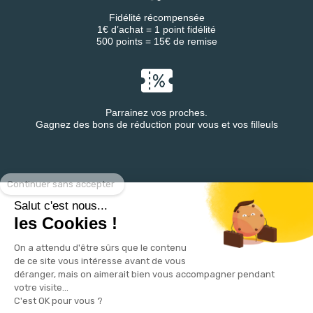
Fidélité récompensée
1€ d’achat = 1 point fidélité
500 points = 15€ de remise
Parrainez vos proches.
Gagnez des bons de réduction pour vous et vos filleuls
Continuer sans accepter
Retrouvez DESTINEA® sur
Salut c'est nous...
les Cookies !
On a attendu d'être sûrs que le contenu
de ce site vous intéresse avant de vous
déranger, mais on aimerait bien vous accompagner pendant
votre visite...
C'est OK pour vous ?