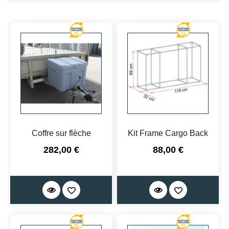
Coffre sur flèche
Kit Frame Cargo Back
Prix
Prix
282,00 €
88,00 €