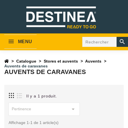

MENU
Catalogue
Stores et auvents
Auvents
Auvents de caravanes
AUVENTS DE CARAVANES
Il y a 1 produit.

Pertinence
Affichage 1-1 de 1 article(s)