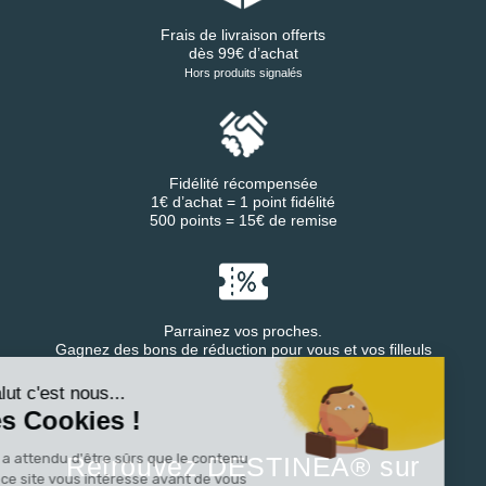
Frais de livraison offerts
dès 99€ d’achat
Hors produits signalés
Fidélité récompensée
1€ d’achat = 1 point fidélité
500 points = 15€ de remise
Parrainez vos proches.
Gagnez des bons de réduction pour vous et vos filleuls
Continuer sans accepter
Salut c'est nous...
les Cookies !
On a attendu d'être sûrs que le contenu
Retrouvez DESTINEA® sur
de ce site vous intéresse avant de vous