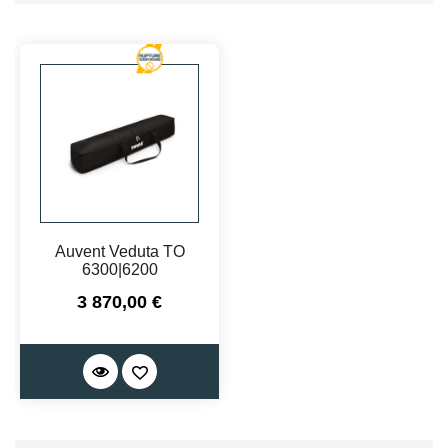
Auvent Veduta TO
6300|6200
Prix
3 870,00 €