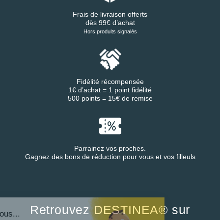
Frais de livraison offerts
dès 99€ d’achat
Hors produits signalés
Fidélité récompensée
1€ d’achat = 1 point fidélité
500 points = 15€ de remise
Parrainez vos proches.
Gagnez des bons de réduction pour vous et vos filleuls
Retrouvez DESTINEA® sur
ut c'est nous...