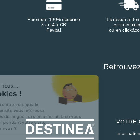
Paiement 100% sécurisé
Livraison à dom
3 ou 4 x CB
en point rela
Paypal
ou en click&co
Retrouve
Continuer sans accepter
Salut c'est nous...
les Cookies !
On a attendu d'être sûrs que le
contenu de ce site vous intéresse
avant de vous déranger, mais on aimerait bien vous
VOTRE
accompagner pendant votre visite...
C'est OK pour vous ?
Informatio