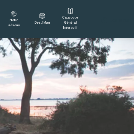
Catalogue

Connexion
Notre
Général
Desti'Mag
Réseau
Interactif