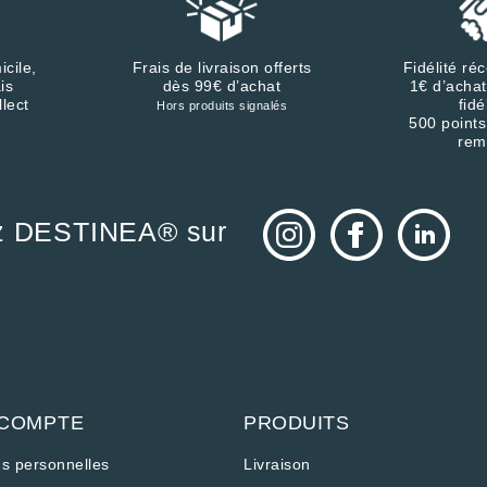
icile,
Frais de livraison offerts
Fidélité r
is
dès 99€ d’achat
1€ d’achat
llect
fidé
Hors produits signalés
500 points
rem
z DESTINEA® sur
 COMPTE
PRODUITS
ns personnelles
Livraison