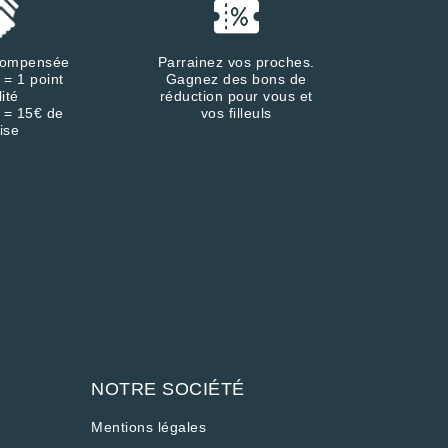
écompensée
Parrainez vos proches.
 = 1 point
Gagnez des bons de
lité
réduction pour vous et
 = 15€ de
vos filleuls
ise
NOTRE SOCIÉTÉ
Mentions légales