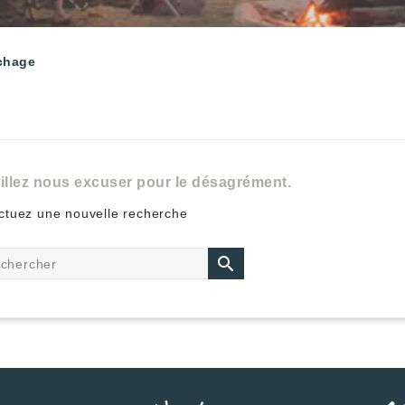
chage
illez nous excuser pour le désagrément.
ctuez une nouvelle recherche
