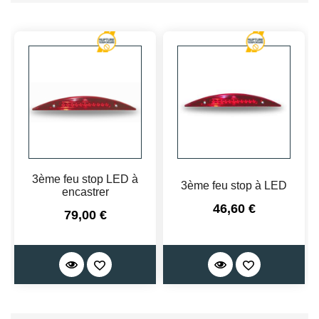
3ème feu stop LED à
3ème feu stop à LED
encastrer
Prix
46,60 €
Prix
79,00 €