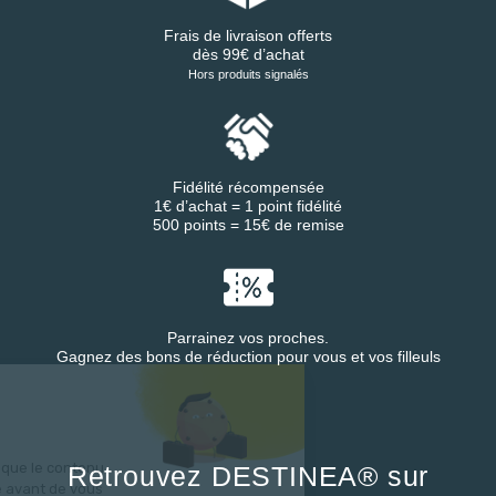
Frais de livraison offerts
dès 99€ d’achat
Hors produits signalés
Fidélité récompensée
1€ d’achat = 1 point fidélité
500 points = 15€ de remise
Parrainez vos proches.
Gagnez des bons de réduction pour vous et vos filleuls
'est nous...
Cookies !
endu d'être sûrs que le contenu
Retrouvez DESTINEA® sur
te vous intéresse avant de vous