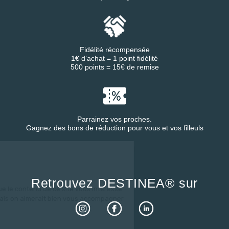
Fidélité récompensée
1€ d’achat = 1 point fidélité
500 points = 15€ de remise
Parrainez vos proches.
Gagnez des bons de réduction pour vous et vos filleuls
est nous...
ookies !
ndu d'être sûrs que le contenu
Retrouvez DESTINEA® sur
e vous intéresse avant de vous
 mais on aimerait bien vous accompagner pendant
e...
pour vous ?