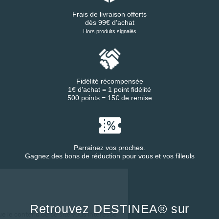
Frais de livraison offerts
dès 99€ d’achat
Hors produits signalés
Fidélité récompensée
1€ d’achat = 1 point fidélité
500 points = 15€ de remise
Parrainez vos proches.
Gagnez des bons de réduction pour vous et vos filleuls
ous...
ies !
Retrouvez DESTINEA® sur
'être sûrs que le contenu de ce site vous intéresse