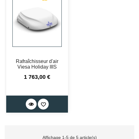
Rafraîchisseur d'air
Viesa Holiday IIIS
Prix
1 763,00 €
Affichage 1-5 de 5 article(s)