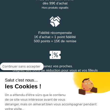
dès 99€ d’achat
Hors produits signalés
Fidélité récompensée
1€ d’achat = 1 point fidélité
500 points = 15€ de remise
Parrainez vos proches.
Continuer sans accepter
Gagnez des bons de réduction pour vous et vos filleuls
Salut c'est nous...
les Cookies !
On a attendu d'être sûrs que le contenu
Retrouvez DESTINEA® sur
de ce site vous intéresse avant de vous
déranger, mais on aimerait bien vous accompagner pendant
votre visite...