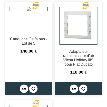
Cartouche Calfa bas -
Lot de 5
Prix
148,00 €
Adaptateur
rafraichisseur d'air
Viesa Holiday IIIS
pour Fiat Ducato
Prix
118,00 €