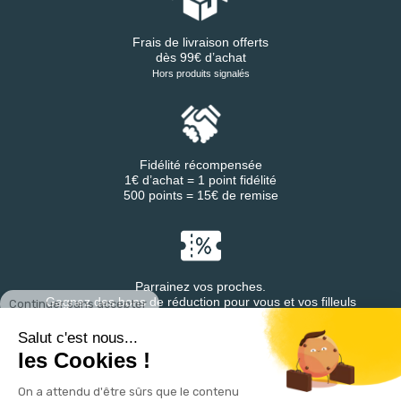
Frais de livraison offerts
dès 99€ d’achat
Hors produits signalés
Fidélité récompensée
1€ d’achat = 1 point fidélité
500 points = 15€ de remise
Parrainez vos proches.
Continuer sans accepter
Gagnez des bons de réduction pour vous et vos filleuls
Salut c'est nous...
les Cookies !
On a attendu d'être sûrs que le contenu
Retrouvez DESTINEA® sur