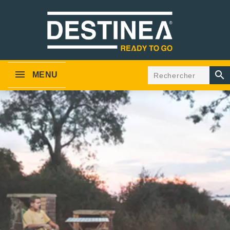

MENU