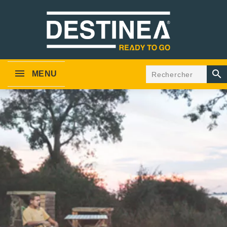

MENU