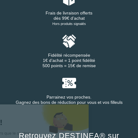
Frais de livraison offerts
dès 99€ d’achat
Hors produits signalés
Fidélité récompensée
1€ d’achat = 1 point fidélité
500 points = 15€ de remise
Parrainez vos proches.
Gagnez des bons de réduction pour vous et vos filleuls
Salut c'est nous...
les Cookies !
On a attendu d'être sûrs que le contenu
Retrouvez DESTINEA® sur