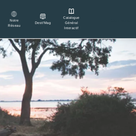
Catalogue

Connexion
Notre
Général
Desti'Mag
Réseau
Interactif