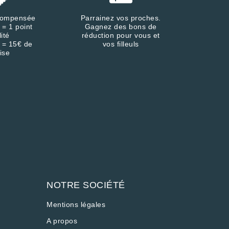
écompensée
Parrainez vos proches.
 = 1 point
Gagnez des bons de
lité
réduction pour vous et
 = 15€ de
vos filleuls
ise
NOTRE SOCIÉTÉ
Mentions légales
A propos