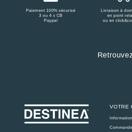
Paiement 100% sécurisé
Livraison à dom
3 ou 4 x CB
en point rela
Paypal
ou en click&co
Retrouve
Continuer sans accepter
Salut c'est nous...
les Cookies !
On a attendu d'être sûrs que le
contenu de ce site vous intéresse
avant de vous déranger, mais on aimerait bien vous
VOTRE
accompagner pendant votre visite...
C'est OK pour vous ?
Informatio
Voici pourquoi nous utilisons des cookies.
Commande