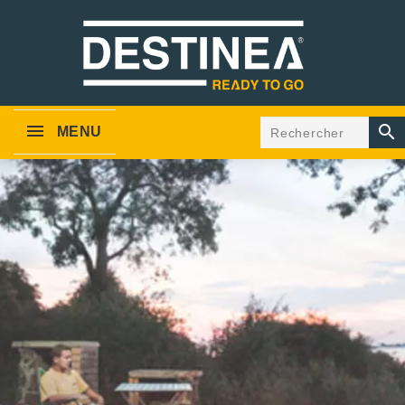

MENU