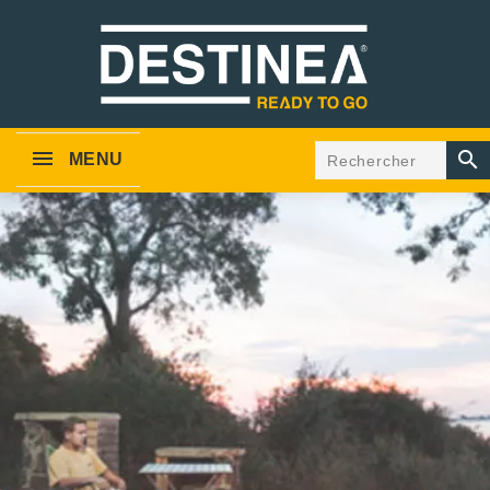

MENU