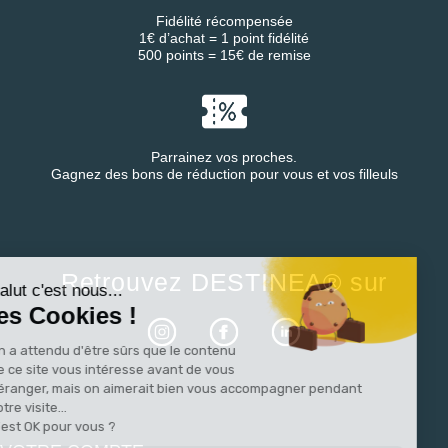
Fidélité récompensée
1€ d’achat = 1 point fidélité
500 points = 15€ de remise
Parrainez vos proches.
Gagnez des bons de réduction pour vous et vos filleuls
Continuer sans accepter
Retrouvez DESTINEA® sur
Salut c'est nous...
les Cookies !
On a attendu d'être sûrs que le contenu
de ce site vous intéresse avant de vous
déranger, mais on aimerait bien vous accompagner pendant
votre visite...
C'est OK pour vous ?