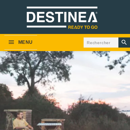

MENU