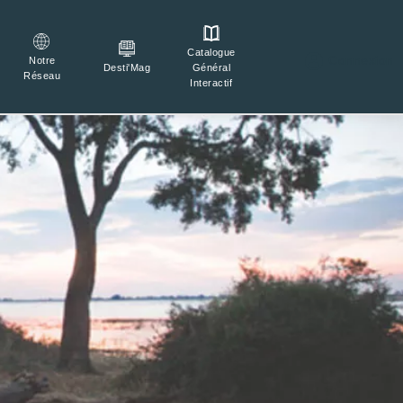
Catalogue

Connexion
Notre
Général
Desti'Mag
Réseau
Interactif