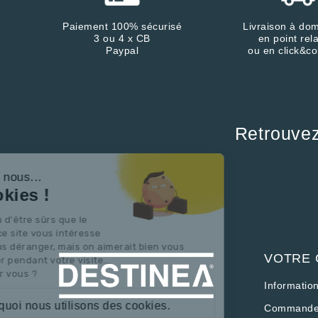
Paiement 100% sécurisé
Livraison à dom
3 ou 4 x CB
en point rela
Paypal
ou en click&co
Retrouve
Continuer sans accepter
Salut c'est nous...
les Cookies !
On a attendu d'être sûrs que le
contenu de ce site vous intéresse
avant de vous déranger, mais on aimerait bien vous
VOTRE
accompagner pendant votre visite...
C'est OK pour vous ?
Informatio
Voici pourquoi nous utilisons des cookies.
Commande