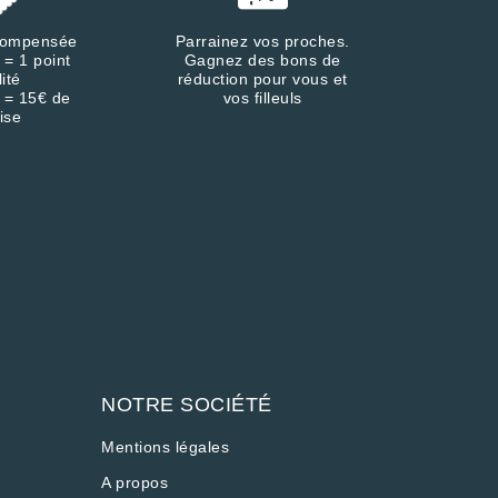
écompensée
Parrainez vos proches.
 = 1 point
Gagnez des bons de
lité
réduction pour vous et
 = 15€ de
vos filleuls
ise
NOTRE SOCIÉTÉ
Mentions légales
A propos