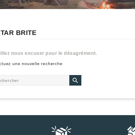
 STAR BRITE
illez nous excuser pour le désagrément.
ctuez une nouvelle recherche
