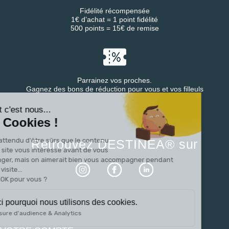
Fidélité récompensée
1€ d’achat = 1 point fidélité
500 points = 15€ de remise
Parrainez vos proches.
Continuer sans accepter
Gagnez des bons de réduction pour vous et vos filleuls
Salut c'est nous...
les Cookies !
On a attendu d'être sûrs que le contenu
Retrouvez DESTINEA® sur
de ce site vous intéresse avant de vous
déranger, mais on aimerait bien vous accompagner pendant
votre visite...
C'est OK pour vous ?
Voici pourquoi nous utilisons des cookies.
Mesure d'audience & Analytics