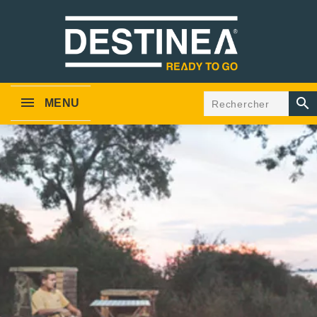

MENU