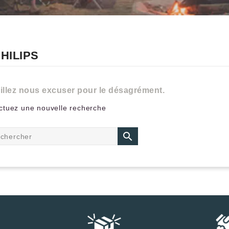
PHILIPS
illez nous excuser pour le désagrément.
ctuez une nouvelle recherche
