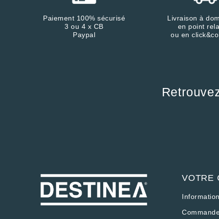
Paiement 100% sécurisé
Livraison à dom
3 ou 4 x CB
en point rela
Paypal
ou en click&co
Retrouve
Continuer sans accepter
Salut c'est nous...
les Cookies !
On a attendu d'être sûrs que le
contenu de ce site vous intéresse
avant de vous déranger, mais on aimerait bien vous
VOTRE
accompagner pendant votre visite...
C'est OK pour vous ?
Informatio
Voici pourquoi nous utilisons des cookies.
Commande