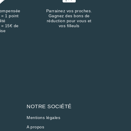
écompensée
Parrainez vos proches.
 = 1 point
Gagnez des bons de
lité
réduction pour vous et
 = 15€ de
vos filleuls
ise
NOTRE SOCIÉTÉ
Mentions légales
A propos