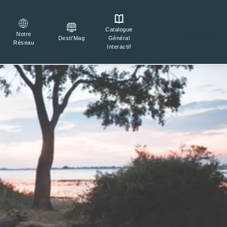
Catalogue

Connexion
Notre
Général
Desti'Mag
Réseau
Interactif