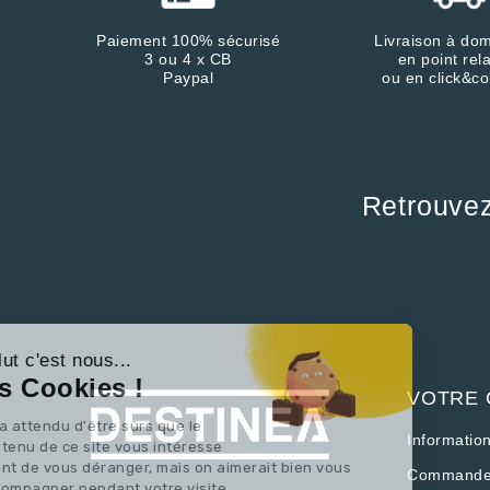
Paiement 100% sécurisé
Livraison à dom
3 ou 4 x CB
en point rela
Paypal
ou en click&co
Retrouve
Continuer sans accepter
Salut c'est nous...
les Cookies !
VOTRE
On a attendu d'être sûrs que le
Informatio
contenu de ce site vous intéresse
avant de vous déranger, mais on aimerait bien vous
Commande
accompagner pendant votre visite...