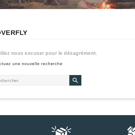
 OVERFLY
illez nous excuser pour le désagrément.
ctuez une nouvelle recherche
