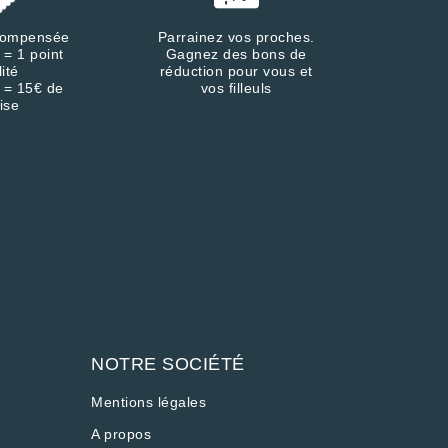
écompensée
Parrainez vos proches.
 = 1 point
Gagnez des bons de
lité
réduction pour vous et
 = 15€ de
vos filleuls
ise
NOTRE SOCIÉTÉ
Mentions légales
A propos