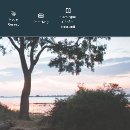
Catalogue

Connexion
Notre
Général
Desti'Mag
Réseau
Interactif