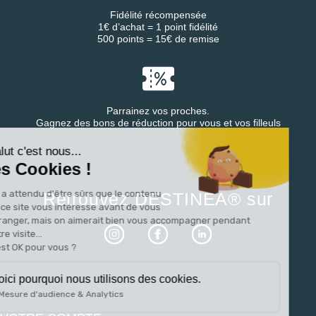
Fidélité récompensée
1€ d’achat = 1 point fidélité
500 points = 15€ de remise
Parrainez vos proches.
Continuer sans accepter
Gagnez des bons de réduction pour vous et vos filleuls
Salut c'est nous...
les Cookies !
On a attendu d'être sûrs que le contenu
Retrouvez DESTINEA® sur
de ce site vous intéresse avant de vous
déranger, mais on aimerait bien vous accompagner pendant
votre visite...
C'est OK pour vous ?
Voici pourquoi nous utilisons des cookies.
Mesure d'audience & Analytics