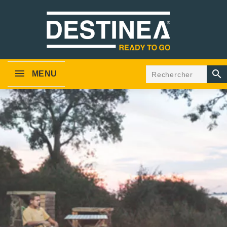

MENU