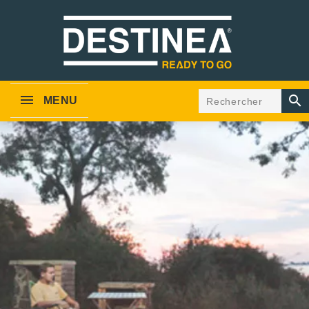

MENU