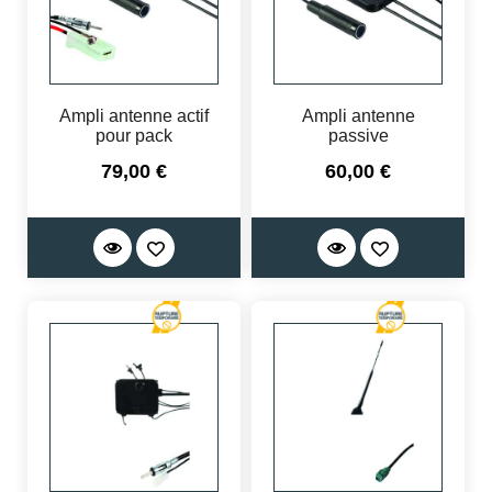
Ampli antenne actif
Ampli antenne
pour pack
passive
Prix
Prix
79,00 €
60,00 €