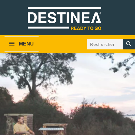

MENU