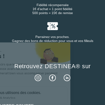
Fidélité récompensée
1€ d’achat = 1 point fidélité
500 points = 15€ de remise
Parrainez vos proches.
Gagnez des bons de réduction pour vous et vos filleuls
Salut c'est nous...
les Cookies !
On a attendu d'être sûrs que le contenu
Retrouvez DESTINEA® sur
de ce site vous intéresse avant de vous
déranger, mais on aimerait bien vous accompagner pendant
votre visite...
C'est OK pour vous ?
Voici pourquoi nous utilisons des cookies.
Mesure d'audience & Analytics