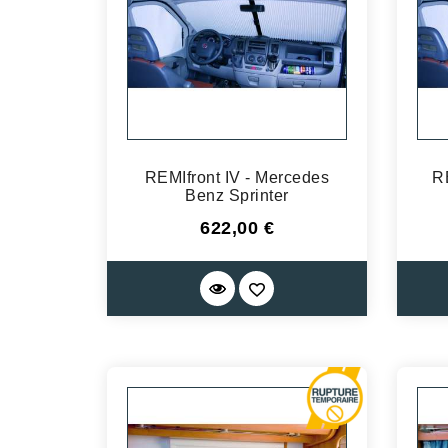
REMIfront IV - Mercedes
R
Benz Sprinter
Prix
622,00 €