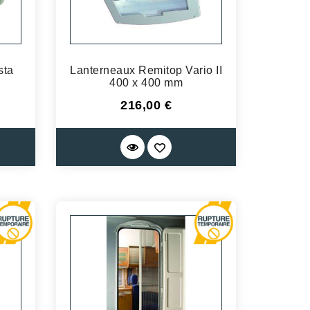
sta
Lanterneaux Remitop Vario II
400 x 400 mm
Prix
216,00 €