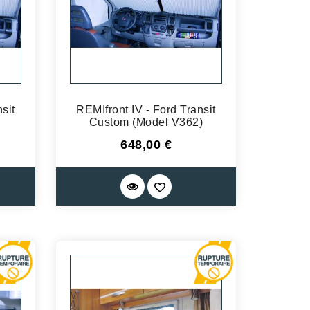
sit
REMIfront IV - Ford Transit
Custom (Model V362)
Prix
648,00 €