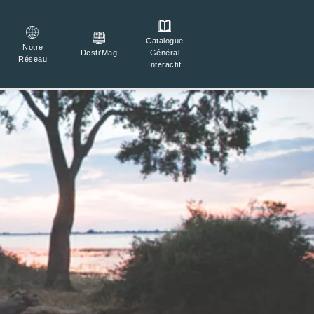
Catalogue

Connexion
Notre
Général
Desti'Mag
Réseau
Interactif