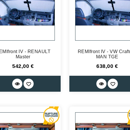
EMIfront IV - RENAULT
REMIfront IV - VW Crafte
Master
MAN TGE
Prix
Prix
542,00 €
638,00 €