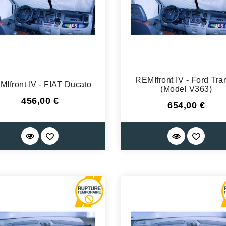
REMIfront IV - Ford Tran
MIfront IV - FIAT Ducato
(Model V363)
Prix
456,00 €
Prix
654,00 €