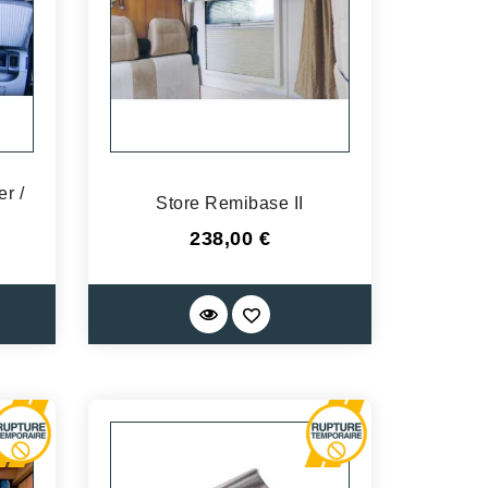
r /
Store Remibase II
Prix
238,00 €