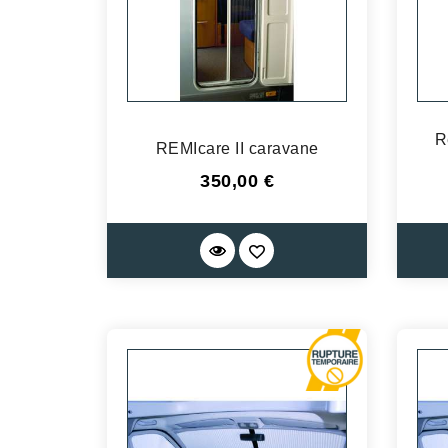
R
REMIcare II caravane
Prix
350,00 €