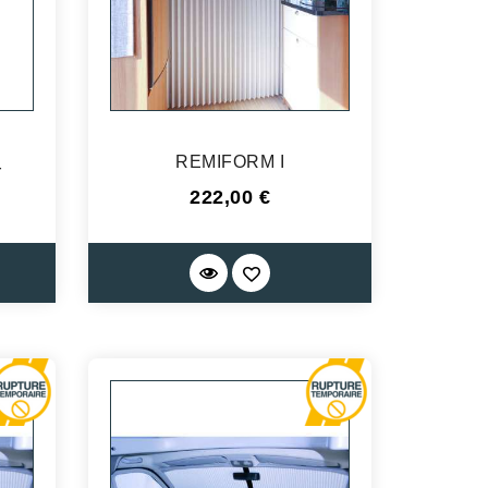
REMIFORM I
r
Prix
222,00 €