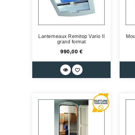
Lanterneaux Remitop Vario II
Mou
grand format
Prix
990,00 €