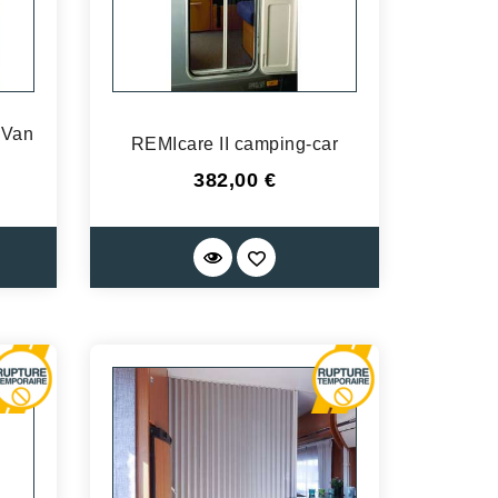
 Van
REMIcare II camping-car
Prix
382,00 €