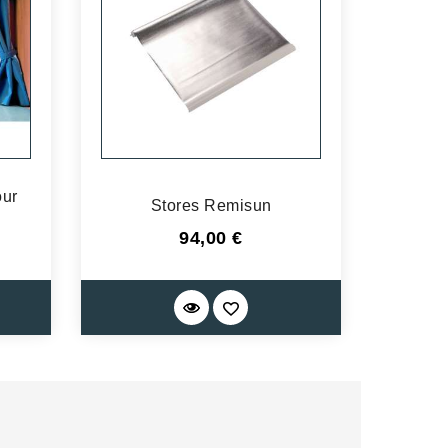
our
Stores Remisun
Prix
94,00 €