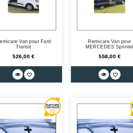
emicare Van pour Ford
Remicare Van pour
Transit
MERCEDES Sprinte
Prix
Prix
526,00 €
558,00 €