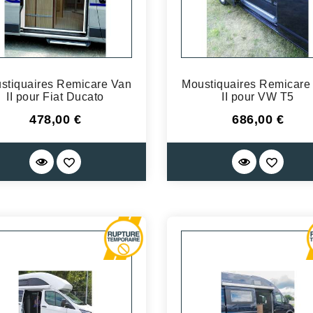
stiquaires Remicare Van
Moustiquaires Remicare
II pour Fiat Ducato
II pour VW T5
Prix
Prix
478,00 €
686,00 €