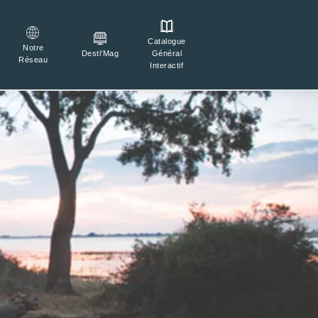
Catalogue

Connexion
Notre
Général
Desti'Mag
Réseau
Interactif