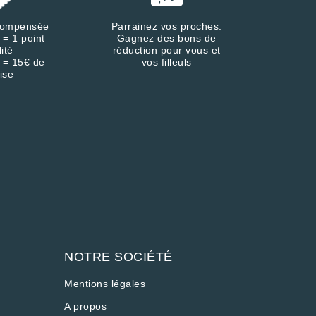
écompensée
Parrainez vos proches.
 = 1 point
Gagnez des bons de
lité
réduction pour vous et
 = 15€ de
vos filleuls
ise
NOTRE SOCIÉTÉ
Mentions légales
A propos