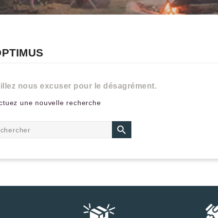
 OPTIMUS
illez nous excuser pour le désagrément.
ctuez une nouvelle recherche
