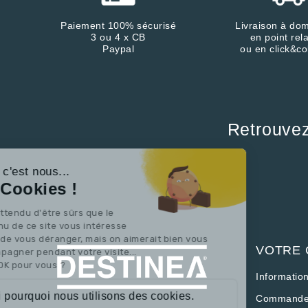
Paiement 100% sécurisé
Livraison à dom
3 ou 4 x CB
en point rela
Paypal
ou en click&co
Retrouve
Continuer sans accepter
Salut c'est nous...
les Cookies !
On a attendu d'être sûrs que le
contenu de ce site vous intéresse
avant de vous déranger, mais on aimerait bien vous
VOTRE
accompagner pendant votre visite...
C'est OK pour vous ?
Informatio
Voici pourquoi nous utilisons des cookies.
Commande