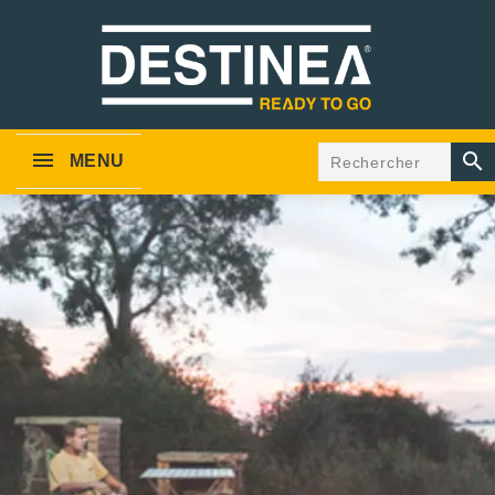

MENU