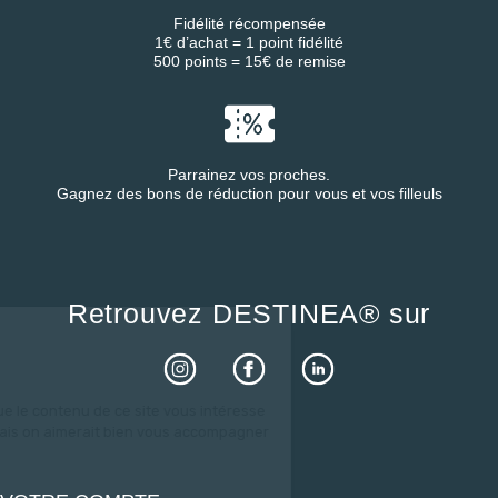
Fidélité récompensée
1€ d’achat = 1 point fidélité
500 points = 15€ de remise
Parrainez vos proches.
Gagnez des bons de réduction pour vous et vos filleuls
Retrouvez DESTINEA® sur
lut c'est nous...
es Cookies !
 a attendu d'être sûrs que le contenu
 ce site vous intéresse avant de vous
ranger, mais on aimerait bien vous accompagner pendant
re visite...
est OK pour vous ?